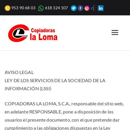
Saltar
953 90 68 03
618 324 107
al
contenido
Copiadoras
Venta, alquiler y reparación
de fotocopiadoras y equipos
la Loma
de oficina para empresas.
AVISO LEGAL
LEY DE LOS SERVICIOS DE LA SOCIEDAD DE LA
INFORMACIÓN (LSSI)
COPIADORAS LA LOMA, S.C.A., responsable del sitio web,
en adelante RESPONSABLE, pone a disposición de los
usuarios el presente documento, con el que pretende dar
cumplimiento a las obligaciones dispuestas en la Ley