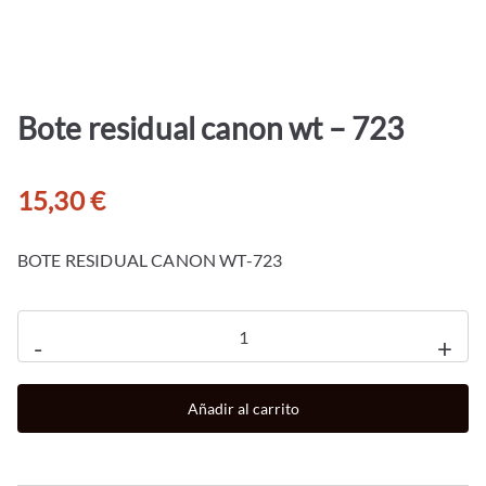
Bote residual canon wt – 723
15,30
€
BOTE RESIDUAL CANON WT-723
Bote
-
+
residual
canon
Añadir al carrito
wt
-
723