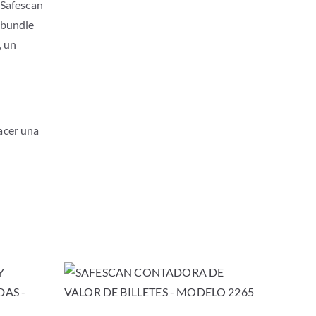
s Safescan
 bundle
, un
acer una