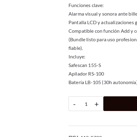
Funciones clave:
Alarma visual y sonora ante bil
Pantalla LCD y actualizaciones g
Compatible con función Add y 
(Bundle listo para uso profesio
fiable).
Incluye:
Safescan 155-S
Apilador RS-100
Batería LB-105 (30h autonomía)
SAFESCAN
-
+
DETECTOR
AUTOMATICO
DE
BILLETES