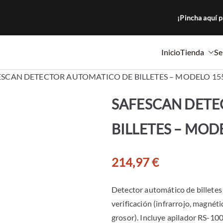
¡Pincha aquí p
Inicio
Tienda
Se
a Loma
tocopiadoras y equipos de oficina para empresas.
ESCAN DETECTOR AUTOMATICO DE BILLETES – MODELO 15
SAFESCAN DETE
BILLETES – MOD
214,97
€
Detector automático de billete
verificación (infrarrojo, magnéti
grosor). Incluye apilador RS-100