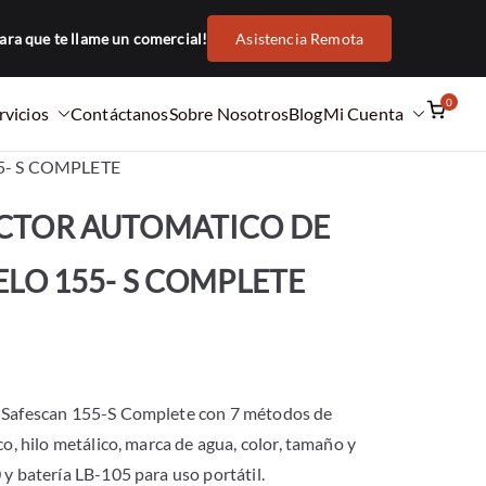
ara que te llame un comercial!
Asistencia Remota
0
rvicios
Contáctanos
Sobre Nosotros
Blog
Mi Cuenta
5- S COMPLETE
CTOR AUTOMATICO DE
ELO 155- S COMPLETE
s Safescan 155-S Complete con 7 métodos de
co, hilo metálico, marca de agua, color, tamaño y
 y batería LB-105 para uso portátil.