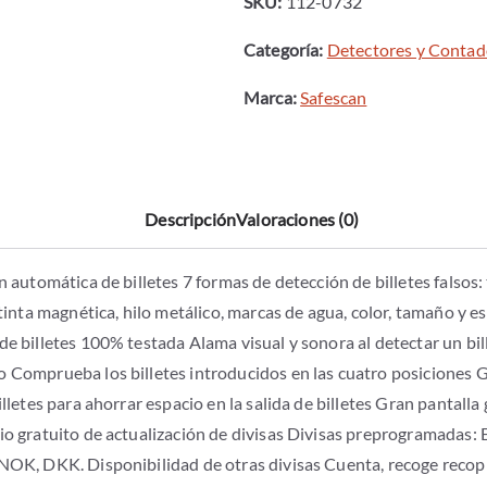
SKU:
112-0732
-
Categoría:
Detectores y Contado
MODELO
155-
Marca:
Safescan
S
COMPLETE
cantidad
Descripción
Valoraciones (0)
n automática de billetes 7 formas de detección de billetes falsos: 
 tinta magnética, hilo metálico, marcas de agua, color, tamaño y e
de billetes 100% testada Alama visual y sonora al detectar un bil
 Comprueba los billetes introducidos en las cuatro posiciones G
illetes para ahorrar espacio en la salida de billetes Gran pantalla 
io gratuito de actualización de divisas Divisas preprogramadas:
NOK, DKK. Disponibilidad de otras divisas Cuenta, recoge recopi