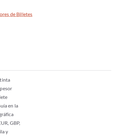
res de Billetes
tinta
spesor
lete
uía en la
gráfica
 EUR, GBP,
la y