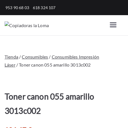
Saltar
953 90 68 03
618 324 107
al
contenido
Copiadoras
Venta, alquiler y reparación
de fotocopiadoras y equipos
la Loma
de oficina para empresas.
Tienda
/
Consumibles
/
Consumibles Impresión
Láser
/ Toner canon 055 amarillo 3013c002
Toner canon 055 amarillo
3013c002