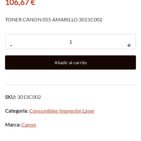
106,67
€
TONER CANON 055 AMARILLO 3013C002
Toner
-
+
canon
055
Añadir al carrito
amarillo
3013c002
cantidad
SKU:
3013C002
Categoría:
Consumibles Impresión Láser
Marca:
Canon