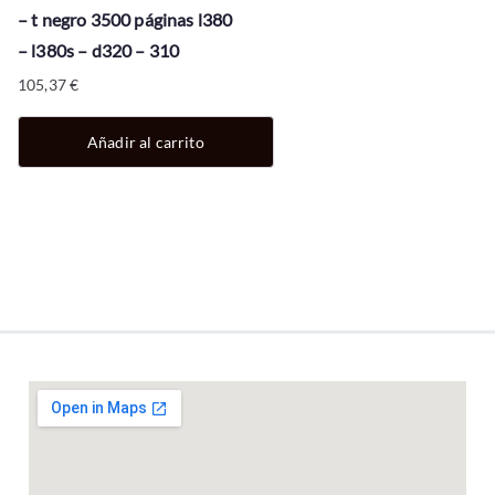
– t negro 3500 páginas l380
– l380s – d320 – 310
105,37
€
Añadir al carrito