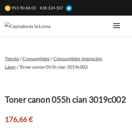
Saltar
953 90 68 03
618 324 107
al
contenido
Copiadoras
Venta, alquiler y reparación
de fotocopiadoras y equipos
la Loma
de oficina para empresas.
Tienda
/
Consumibles
/
Consumibles Impresión
Láser
/ Toner canon 055h cian 3019c002
Toner canon 055h cian 3019c002
176,66
€