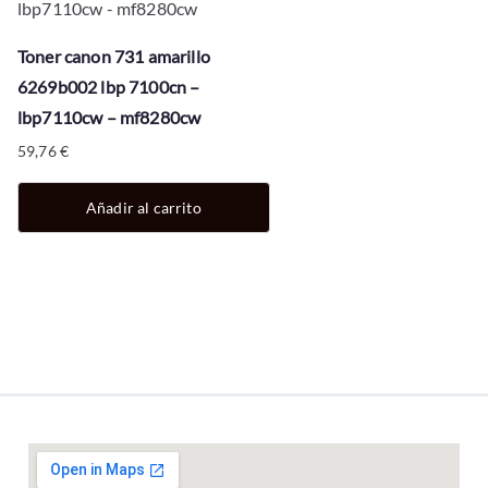
Toner canon 731 amarillo
6269b002 lbp 7100cn –
lbp7110cw – mf8280cw
59,76
€
Añadir al carrito