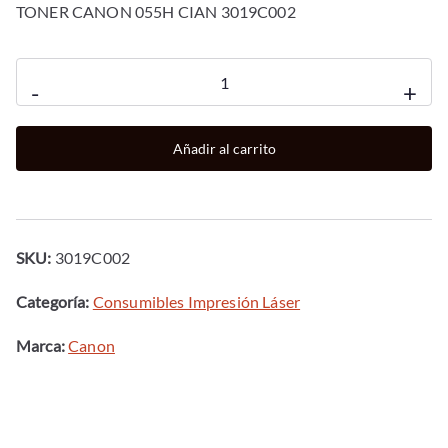
TONER CANON 055H CIAN 3019C002
Toner
-
+
canon
055h
Añadir al carrito
cian
3019c002
cantidad
SKU:
3019C002
Categoría:
Consumibles Impresión Láser
Marca:
Canon