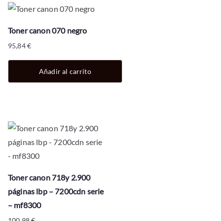
Toner canon 070 negro
95,84
€
Añadir al carrito
Toner canon 718y 2.900
páginas lbp – 7200cdn serie
– mf8300
100,98
€