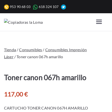
Saltar
953 90 68 03
618 324 107
al
contenido
Copiadoras
Venta, alquiler y reparación
de fotocopiadoras y equipos
la Loma
de oficina para empresas.
Tienda
/
Consumibles
/
Consumibles Impresión
Láser
/ Toner canon 067h amarillo
Toner canon 067h amarillo
117,00
€
CARTUCHO TONER CANON 067H AMARILLO