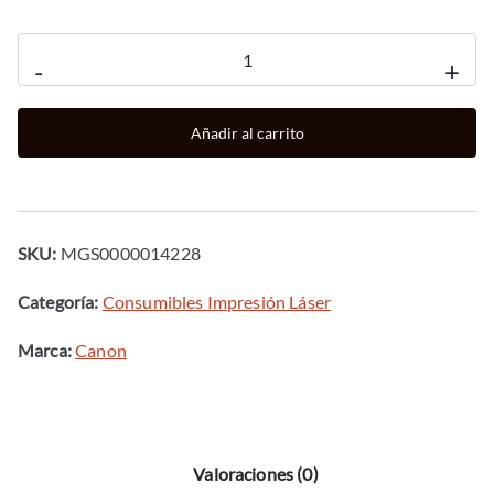
Toner
-
+
canon
067h
Añadir al carrito
amarillo
cantidad
SKU:
MGS0000014228
Categoría:
Consumibles Impresión Láser
Marca:
Canon
Valoraciones (0)