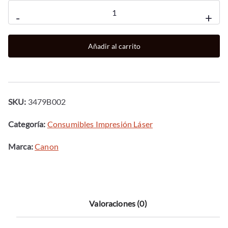
Toner
-
+
canon
719
Añadir al carrito
negro
2100
paginas
lbp6300dn
SKU:
3479B002
cantidad
Categoría:
Consumibles Impresión Láser
Marca:
Canon
Valoraciones (0)