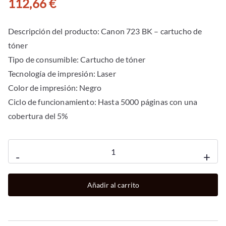
112,66
€
Descripción del producto: Canon 723 BK – cartucho de
tóner
Tipo de consumible: Cartucho de tóner
Tecnología de impresión: Laser
Color de impresión: Negro
Ciclo de funcionamiento: Hasta 5000 páginas con una
cobertura del 5%
Toner
-
+
canon
723
Añadir al carrito
negro
5000
páginas