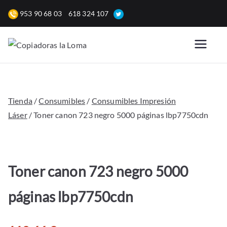
Saltar
953 90 68 03
618 324 107
al
contenido
Copiadoras
Venta, alquiler y reparación
de fotocopiadoras y equipos
la Loma
de oficina para empresas.
Tienda
/
Consumibles
/
Consumibles Impresión
Láser
/ Toner canon 723 negro 5000 páginas lbp7750cdn
Toner canon 723 negro 5000
páginas lbp7750cdn