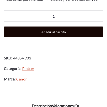
Canon
-
+
ImagePROGRAF
TM-
Añadir al carrito
240
+
Pedestal
cantidad
SKU:
4435V903
Categoría:
Plotter
Marca:
Canon
Descripción
Valoraciones (0)