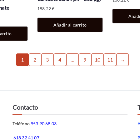
mate
188,22
€
Añadi
Añadir al carrito
arrito
1
2
3
4
…
9
10
11
→
Contacto
Teléfono
953 90 68 03
.
A
618 32 41 07
.
P