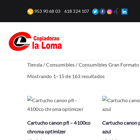
Saltar
953 90 68 03
618 324 107
al
contenido
Copiadoras l
Venta, alquiler y reparación de fo
Tienda
/
Consumibles
/ Consumibles Gran Formato
O
Mostrando 1–15 de 163 resultados
r
d
e
n
a
Cartucho canon pfi – 4100co
Cartucho canon p
d
chroma optimizer
azul
o