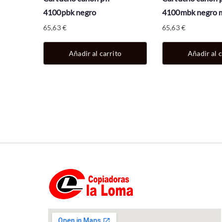
4100pbk negro
4100mbk negro 
65,63
€
65,63
€
Añadir al carrito
Añadir al c