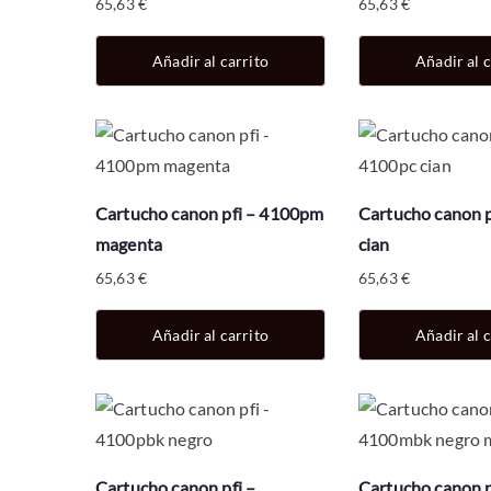
65,63
€
65,63
€
p
o
Añadir al carrito
Añadir al c
r
l
o
s
ú
Cartucho canon pfi – 4100pm
Cartucho canon p
l
magenta
cian
t
65,63
€
65,63
€
i
m
Añadir al carrito
Añadir al c
o
s
Cartucho canon pfi –
Cartucho canon p