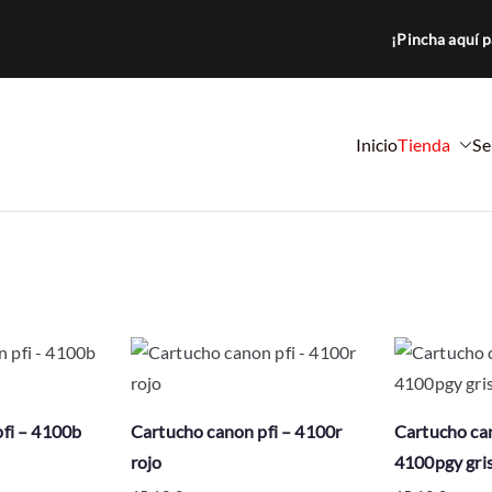
¡Pincha aquí p
Inicio
Tienda
Se
a Loma
tocopiadoras y equipos de oficina para empresas.
fi – 4100b
Cartucho canon pfi – 4100r
Cartucho can
rojo
4100pgy gri