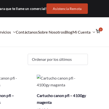
ara que te llame un comercial!
Asistencia Remota
0
rvicios
Contáctanos
Sobre Nosotros
Blog
Mi Cuenta
on pfi –
Cartucho canon pfi – 4100gy
s
magenta