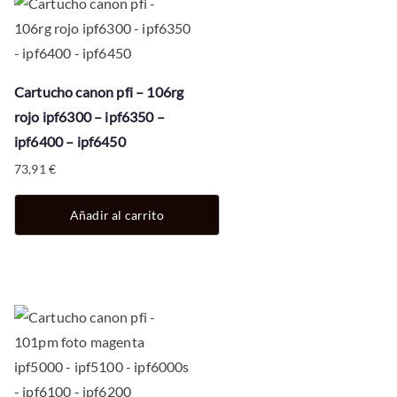
Cartucho canon pfi – 106rg
rojo ipf6300 – ipf6350 –
ipf6400 – ipf6450
73,91
€
Añadir al carrito