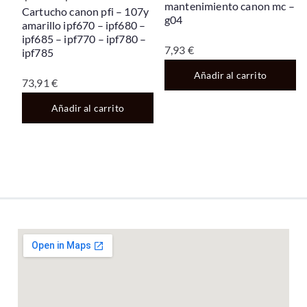
mantenimiento canon mc –
Cartucho canon pfi – 107y
g04
amarillo ipf670 – ipf680 –
ipf685 – ipf770 – ipf780 –
7,93
€
ipf785
Añadir al carrito
73,91
€
Añadir al carrito