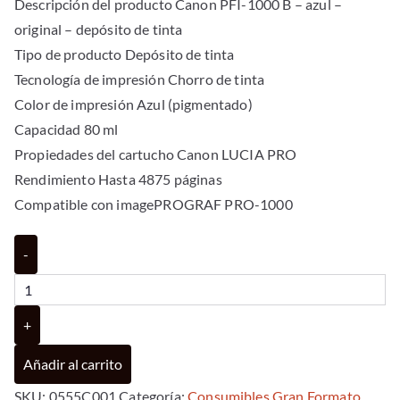
Descripción del producto Canon PFI-1000 B – azul –
original – depósito de tinta
Tipo de producto Depósito de tinta
Tecnología de impresión Chorro de tinta
Color de impresión Azul (pigmentado)
Capacidad 80 ml
Propiedades del cartucho Canon LUCIA PRO
Rendimiento Hasta 4875 páginas
Compatible con imagePROGRAF PRO-1000
Cartucho
-
canon
pfi
-
+
1000b
Añadir al carrito
azul
SKU:
pro
0555C001
Categoría:
Consumibles Gran Formato