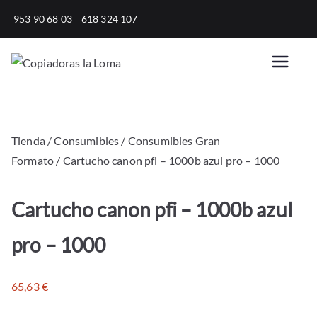
Saltar
953 90 68 03
618 324 107
al
contenido
Copiadoras
Venta, alquiler y reparación
de fotocopiadoras y equipos
la Loma
de oficina para empresas.
Tienda
/
Consumibles
/
Consumibles Gran
Formato
/ Cartucho canon pfi – 1000b azul pro – 1000
Cartucho canon pfi – 1000b azul
pro – 1000
65,63
€