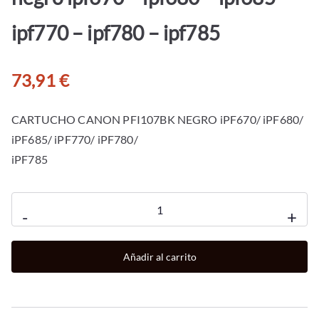
ipf770 – ipf780 – ipf785
73,91
€
CARTUCHO CANON PFI107BK NEGRO iPF670/ iPF680/
iPF685/ iPF770/ iPF780/
iPF785
Cartucho
-
+
canon
pfi
Añadir al carrito
-
107bk
negro