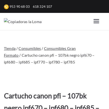
Saltar
953 90 68 03
618 324 107
al
contenido
Copiadoras
Venta, alquiler y reparación
de fotocopiadoras y equipos
la Loma
de oficina para empresas.
Tienda
/
Consumibles
/
Consumibles Gran
Formato
/ Cartucho canon pfi – 107bk negro ipf670 –
ipf680 – ipf685 – ipf770 – ipf780 – ipf785
Cartucho canon pfi – 107bk
negro ipf670 – ipf680 – ipf685 –