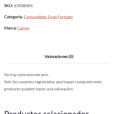
ipf670
SKU:
6705B001
-
ipf680
Categoría:
Consumibles Gran Formato
-
Marca:
Canon
ipf685
-
ipf770
-
Valoraciones (0)
ipf780
-
ipf785
No hay valoraciones aún.
cantidad
Solo los usuarios registrados que hayan comprado este
producto pueden hacer una valoración.
Productos relacionados