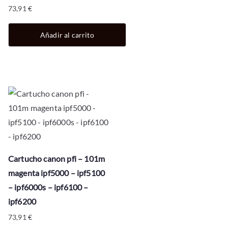
73,91
€
Añadir al carrito
Cartucho canon pfi – 101m
magenta ipf5000 – ipf5100
– ipf6000s – ipf6100 –
ipf6200
73,91
€