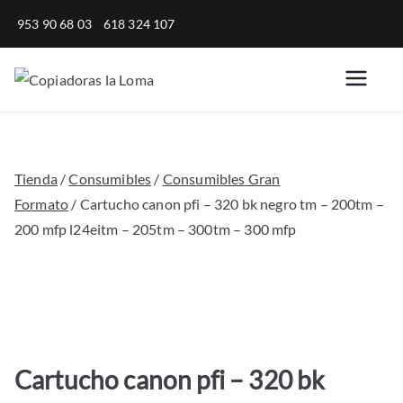
Saltar
953 90 68 03
618 324 107
al
contenido
Copiadoras
Venta, alquiler y reparación
de fotocopiadoras y equipos
la Loma
de oficina para empresas.
Tienda
/
Consumibles
/
Consumibles Gran
Formato
/ Cartucho canon pfi – 320 bk negro tm – 200tm –
200 mfp l24eitm – 205tm – 300tm – 300 mfp
Cartucho canon pfi – 320 bk