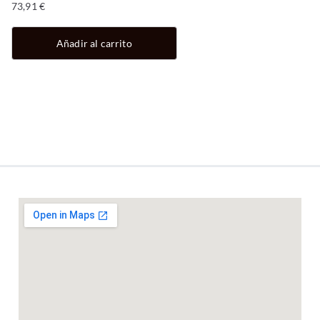
73,91
€
Añadir al carrito