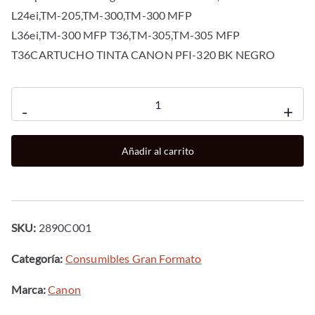
L24ei,TM-205,TM-300,TM-300 MFP
L36ei,TM-300 MFP T36,TM-305,TM-305 MFP
T36CARTUCHO TINTA CANON PFI-320 BK NEGRO
Cartucho
-
+
canon
pfi
Añadir al carrito
-
320
bk
negro
SKU:
2890C001
tm
-
Categoría:
Consumibles Gran Formato
200tm
Marca:
Canon
-
200