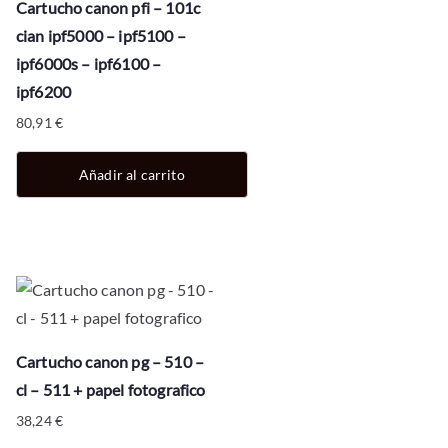
Cartucho canon pfi – 101c
cian ipf5000 – ipf5100 –
ipf6000s – ipf6100 –
ipf6200
80,91
€
Añadir al carrito
Cartucho canon pg – 510 –
cl – 511 + papel fotografico
38,24
€