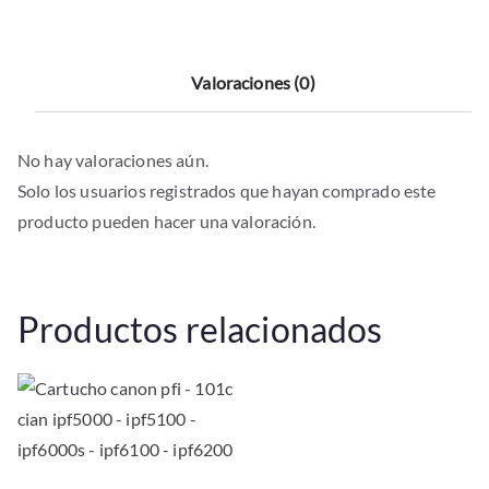
mfp
l24eitm
Valoraciones (0)
-
205tm
-
No hay valoraciones aún.
300tm
Solo los usuarios registrados que hayan comprado este
-
producto pueden hacer una valoración.
300
mfp
cantidad
Productos relacionados