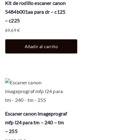
Kit de rodillo escaner canon
5484b001aa para dr – c125
– c225
69,69
€
Añadir al carrito
Escaner canon imageprograf
mfp l24 para tm – 240 – tm
– 255