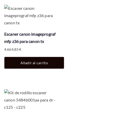
Escaner canon imageprograf
mfp z36 para canon tx
4.664,83
€
Añadir al carrito