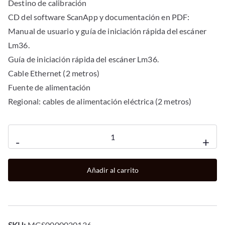
Destino de calibración
CD del software ScanApp y documentación en PDF:
Manual de usuario y guía de iniciación rápida del escáner
Lm36.
Guía de iniciación rápida del escáner Lm36.
Cable Ethernet (2 metros)
Fuente de alimentación
Regional: cables de alimentación eléctrica (2 metros)
Escaner
-
+
lm36
compatible
Añadir al carrito
con
tm340
tm350
tm355
SKU:
MGS0000020136