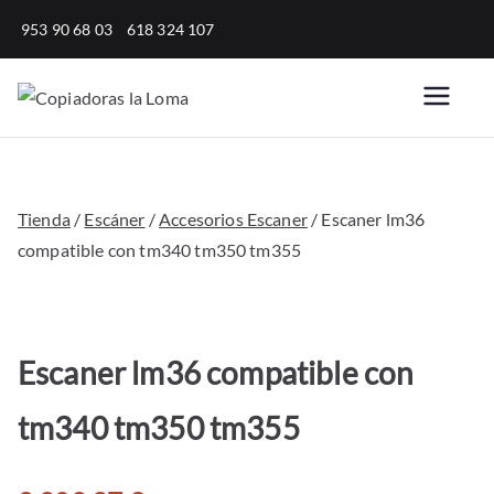
Saltar
953 90 68 03
618 324 107
al
contenido
Copiadoras
Venta, alquiler y reparación
de fotocopiadoras y equipos
la Loma
de oficina para empresas.
Tienda
/
Escáner
/
Accesorios Escaner
/ Escaner lm36
compatible con tm340 tm350 tm355
Escaner lm36 compatible con
tm340 tm350 tm355