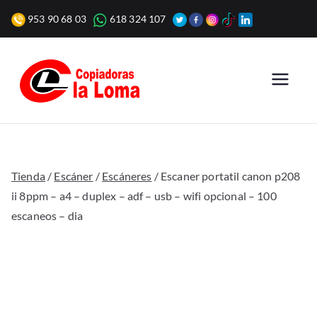
Saltar
953 90 68 03
618 324 107
al
contenido
Copiadoras
Venta, alquiler y reparación
de fotocopiadoras y equipos
la Loma
de oficina para empresas.
Tienda
/
Escáner
/
Escáneres
/ Escaner portatil canon p208
ii 8ppm – a4 – duplex – adf – usb – wifi opcional – 100
escaneos – dia