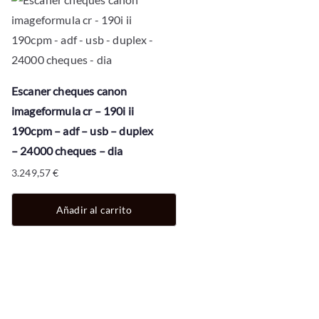
Escaner cheques canon
imageformula cr – 190i ii
190cpm – adf – usb – duplex
– 24000 cheques – dia
3.249,57
€
Añadir al carrito