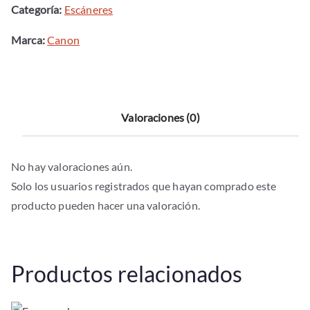
-
Categoría:
Escáneres
duplex
Marca:
Canon
-
adf
-
usb
Valoraciones (0)
-
wifi
opcional
No hay valoraciones aún.
-
Solo los usuarios registrados que hayan comprado este
100
producto pueden hacer una valoración.
escaneos
-
dia
Productos relacionados
cantidad