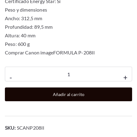
Certificado Energy Star: Si
Peso y dimensiones
Ancho: 312,5 mm
Profundidad: 89,5 mm
Altura: 40 mm
Peso: 600 g
Comprar Canon imageFORMULA P-208II
Escaner
-
+
portatil
canon
Añadir al carrito
p208
ii
8ppm
-
SKU:
SCANP208II
a4