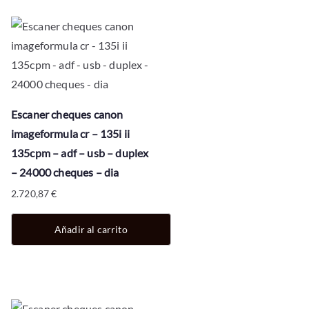
Escaner cheques canon
imageformula cr – 135i ii
135cpm – adf – usb – duplex
– 24000 cheques – dia
2.720,87
€
Añadir al carrito