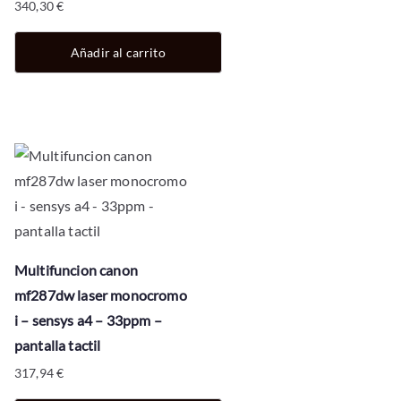
340,30
€
Añadir al carrito
Multifuncion canon
mf287dw laser monocromo
i – sensys a4 – 33ppm –
pantalla tactil
317,94
€