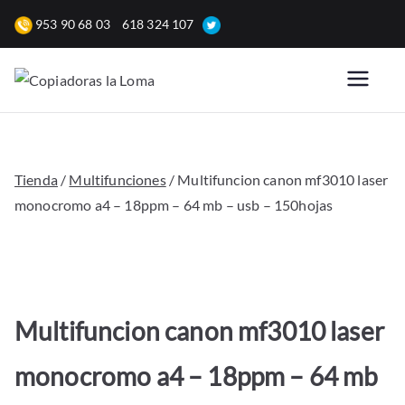
Saltar
953 90 68 03
618 324 107
al
contenido
Copiadoras
Venta, alquiler y reparación
de fotocopiadoras y equipos
la Loma
de oficina para empresas.
Tienda
/
Multifunciones
/ Multifuncion canon mf3010 laser
monocromo a4 – 18ppm – 64 mb – usb – 150hojas
Multifuncion canon mf3010 laser
monocromo a4 – 18ppm – 64 mb