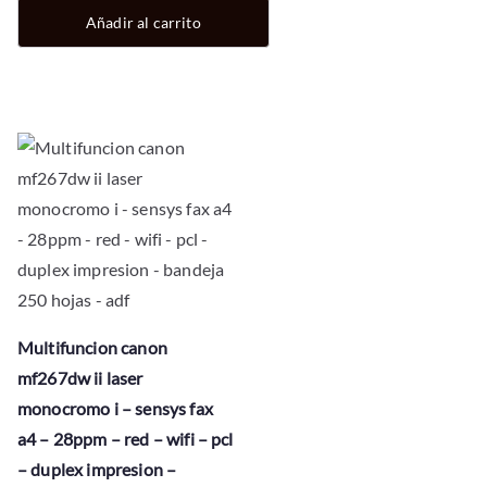
Añadir al carrito
Multifuncion canon
mf267dw ii laser
monocromo i – sensys fax
a4 – 28ppm – red – wifi – pcl
– duplex impresion –