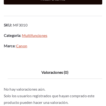
laser
monocromo
a4
-
SKU:
MF3010
18ppm
-
Categoría:
Multifunciones
64
Marca:
Canon
mb
-
usb
-
Valoraciones (0)
150hojas
cantidad
No hay valoraciones aún.
Solo los usuarios registrados que hayan comprado este
producto pueden hacer una valoración.