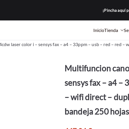
¡Pincha aquí p
Inicio
Tienda
Se
a Loma
tocopiadoras y equipos de oficina para empresas.
w laser color i – sensys fax – a4 – 33ppm – usb – red – red – wif
Multifuncion cano
sensys fax – a4 – 
– wifi direct – dup
bandeja 250 hojas