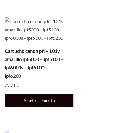
Cartucho canon pfi – 101y
amarillo ipf5000 – ipf5100 –
ipf6000s – ipf6100 –
ipf6200
73,91
€
Añadir al carrito