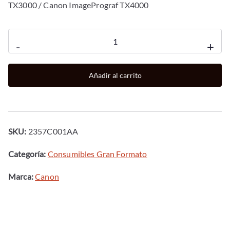
TX3000 / Canon ImagePrograf TX4000
Cartucho
-
+
canon
pfi
Añadir al carrito
-
710
y
amarillo
SKU:
2357C001AA
cantidad
Categoría:
Consumibles Gran Formato
Marca:
Canon