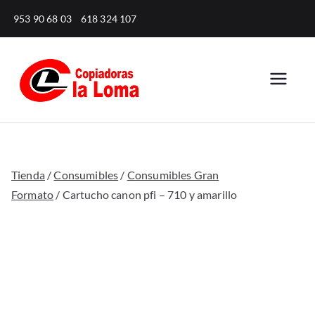
Saltar
953 90 68 03
618 324 107
al
contenido
Copiadoras
Venta, alquiler y reparación
de fotocopiadoras y equipos
la Loma
de oficina para empresas.
Tienda
/
Consumibles
/
Consumibles Gran
Formato
/ Cartucho canon pfi – 710 y amarillo