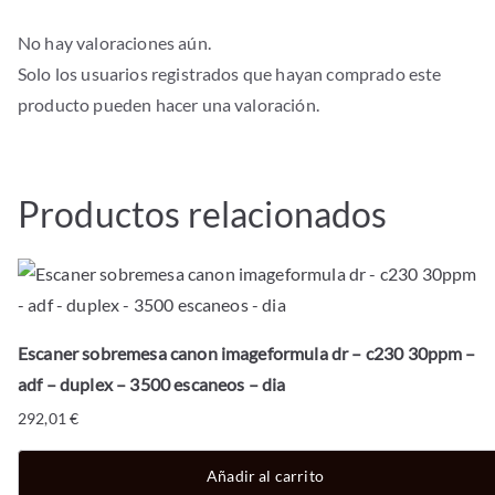
pantalla
tactil
No hay valoraciones aún.
-
Solo los usuarios registrados que hayan comprado este
scanfront
producto pueden hacer una valoración.
-
pasaporte
-
Productos relacionados
6000
escaneos
-
dia
cantidad
Escaner sobremesa canon imageformula dr – c230 30ppm –
adf – duplex – 3500 escaneos – dia
292,01
€
Añadir al carrito