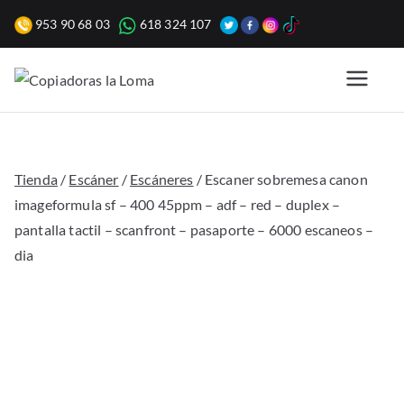
Saltar
953 90 68 03
618 324 107
al
contenido
Copiadoras
Venta, alquiler y reparación
de fotocopiadoras y equipos
la Loma
de oficina para empresas.
Tienda
/
Escáner
/
Escáneres
/ Escaner sobremesa canon
imageformula sf – 400 45ppm – adf – red – duplex –
pantalla tactil – scanfront – pasaporte – 6000 escaneos –
dia