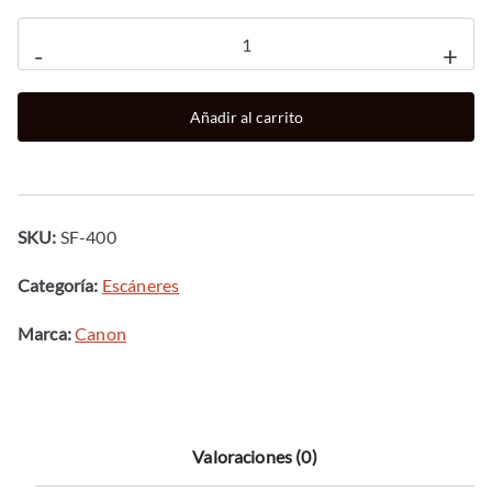
Escaner
-
+
sobremesa
canon
Añadir al carrito
imageformula
sf
-
400
SKU:
SF-400
45ppm
-
Categoría:
Escáneres
adf
Marca:
Canon
-
red
-
duplex
Valoraciones (0)
-